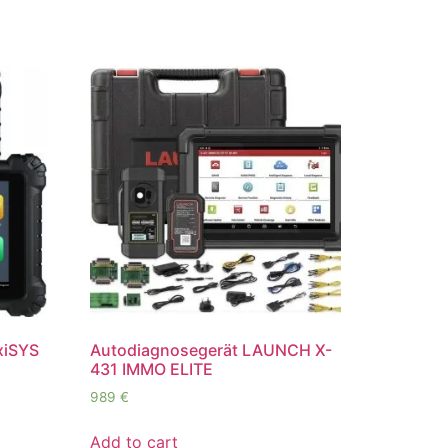
xiSYS
Autodiagnosegerät LAUNCH X-
431 IMMO ELITE
989
€
Add to cart