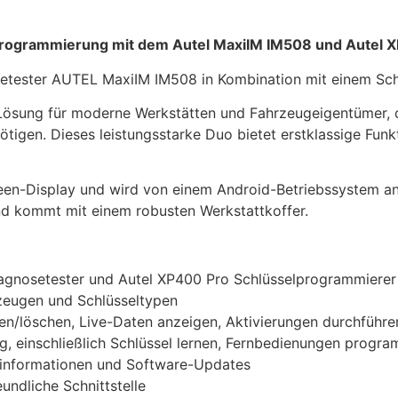
programmierung mit dem Autel MaxiIM IM508 und Autel 
osetester AUTEL MaxiIM IM508 in Kombination mit einem S
e Lösung für moderne Werkstätten und Fahrzeugeigentümer,
tigen. Dieses leistungsstarke Duo bietet erstklassige Funkt
een-Display und wird von einem Android-Betriebssystem ang
und kommt mit einem robusten Werkstattkoffer.
agnosetester und Autel XP400 Pro Schlüsselprogrammierer
rzeugen und Schlüsseltypen
en/löschen, Live-Daten anzeigen, Aktivierungen durchführ
g, einschließlich Schlüssel lernen, Fernbedienungen progr
seinformationen und Software-Updates
ndliche Schnittstelle