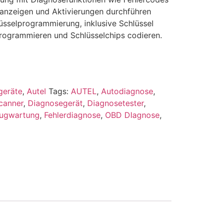
 anzeigen und Aktivierungen durchführen
lüsselprogrammierung, inklusive Schlüssel
rogrammieren und Schlüsselchips codieren.
geräte
,
Autel
Tags:
AUTEL
,
Autodiagnose
,
canner
,
Diagnosegerät
,
Diagnosetester
,
eugwartung
,
Fehlerdiagnose
,
OBD DIagnose
,