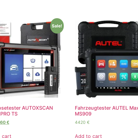
Sale!
osetester AUTOXSCAN
Fahrzeugtester AUTEL Ma
 PRO TS
MS909
660
€
4420
€
 cart
Add to cart