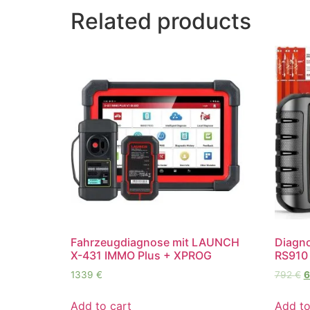
Related products
Fahrzeugdiagnose mit LAUNCH
Diagn
X-431 IMMO Plus + XPROG
RS910
1339
€
792
€
Add to cart
Add to